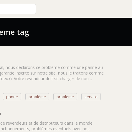
leme tag
 final, nous déclarons ce problème comme une panne au
 garantie inscrite sur notre site, nous le traitons comme
ctueux). Votre revendeur doit se charger de nou…
panne
problème
probleme
service
?
u de revendeurs et de distributeurs dans le monde
sfonctionnements, problèmes eventuels avec nos