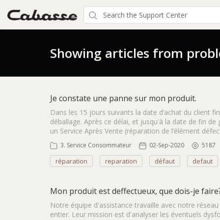
Showing articles from prob
Je constate une panne sur mon produit.
Dans les 15 jours suivants la date d’achat du client
déballage. Après ce délai, et jusqu'à la date de fin de
un Service Après Vente (réparation de l’élément défe
3. Service Consommateur
02-Sep-2020
5187
réparation
reparation
défaut
defaut
Mon produit est deffectueux, que dois-je faire
Notre équipe d'assistance travaille avec notre résea
entier. Leur mission est d'analyser les éventuels dy